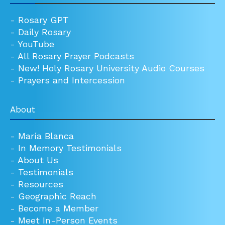
-
Rosary GPT
-
Daily Rosary
-
YouTube
-
All Rosary Prayer Podcasts
-
New! Holy Rosary University Audio Courses
-
Prayers and Intercession
About
-
María Blanca
-
In Memory Testimonials
-
About Us
-
Testimonials
-
Resources
-
Geographic Reach
-
Become a Member
-
Meet In-Person Events